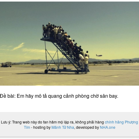
Đề bài: Em hãy mô tả quang cảnh phòng chờ sân bay.
Lưu ý: Trang web này do fan hâm mộ lập ra, không phải hàng
chính hãng Phượng
Tím
- hosting by
Mãnh Tử Nha
, developed by
NHA.one